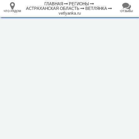
ГЛАВНАЯ
РЕГИОНЫ
АСТРАХАНСКАЯ ОБЛАСТЬ
ВЕТЛЯНКА
ЧТО РЯДОМ
ОТЗЫВЫ
vetlyanka.ru
⤢
+
33.105265
68.973718
База отдыха "Ветлянка"
–
Инфраструктура
Исторические объекты
Природные объекты
1000 м