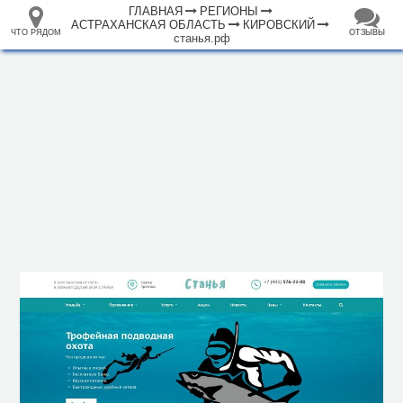
ГЛАВНАЯ
РЕГИОНЫ
АСТРАХАНСКАЯ ОБЛАСТЬ
КИРОВСКИЙ
ЧТО РЯДОМ
ОТЗЫВЫ
станья.рф
⤢
ЧТО
+
33.105265
68.973718
РЯДОМ
База отдыха "Рыболовная база
–
Станья"
Инфраструктура
Аптека (1)
Гостевой дом (1)
Гостиница (1)
Магазин (3)
Полицейский участок (1)
Почта (1)
Исторические объекты
Природные объекты
1000 м