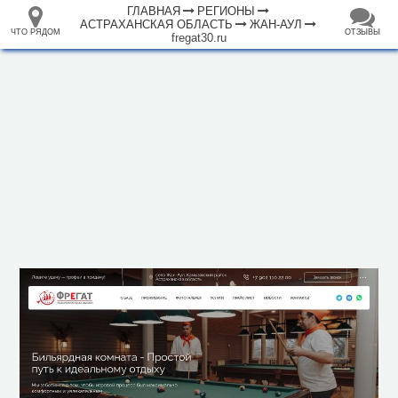
ГЛАВНАЯ
РЕГИОНЫ
АСТРАХАНСКАЯ ОБЛАСТЬ
ЖАН-АУЛ
ЧТО РЯДОМ
ОТЗЫВЫ
fregat30.ru
⤢
ЧТО
+
33.105265
68.973718
РЯДОМ
База отдыха "Фрегат"
–
Инфраструктура
Гостевой дом (1)
Исторические объекты
Природные объекты
1000 м