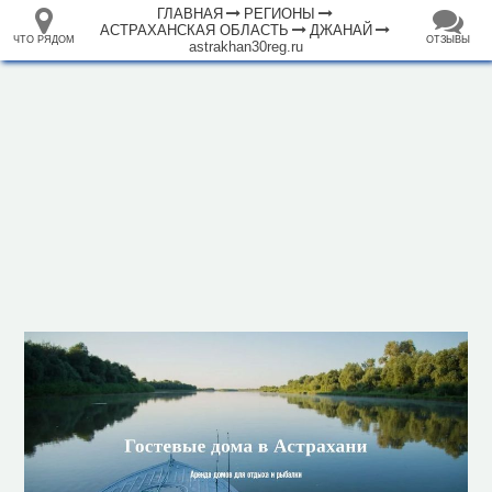
ГЛАВНАЯ
РЕГИОНЫ
АСТРАХАНСКАЯ ОБЛАСТЬ
ДЖАНАЙ
ЧТО РЯДОМ
ОТЗЫВЫ
astrakhan30reg.ru
⤢
+
33.105265
68.973718
База отдыха "Домик у Ивана"
–
Инфраструктура
Исторические объекты
Природные объекты
1000 м