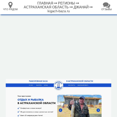
ГЛАВНАЯ
РЕГИОНЫ
АСТРАХАНСКАЯ ОБЛАСТЬ
ДЖАНАЙ
ЧТО РЯДОМ
ОТЗЫВЫ
kigach-baza.ru
⤢
+
33.105265
68.973718
База отдыха "Товарищ РыбаковЪ"
–
Инфраструктура
Исторические объекты
Природные объекты
1000 м