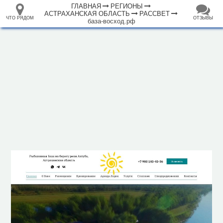
ГЛАВНАЯ
РЕГИОНЫ
АСТРАХАНСКАЯ ОБЛАСТЬ
РАССВЕТ
ЧТО РЯДОМ
ОТЗЫВЫ
база-восход.рф
⤢
ЧТО
+
33.105265
68.973718
РЯДОМ
База отдыха "База Восход на Ахтубе"
–
Инфраструктура
Парк развлечений (1)
Исторические объекты
Природные объекты
Утёс (2)
Пляж (19)
2 км