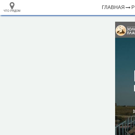
ГЛАВНАЯ
Р
ЧТО РЯДОМ
33.105265
+
68.973718
–
База отдыха "Золотой Плав"
Инфраструктура
Парк развлечений (1)
Исторические объекты
Природные объекты
Утёс (2)
Пляж (19)
2 км