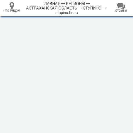
ГЛАВНАЯ
РЕГИОНЫ
АСТРАХАНСКАЯ ОБЛАСТЬ
СТУПИНО
ЧТО РЯДОМ
ОТЗЫВЫ
stupino-bo.ru
⤢
ЧТО
+
33.105265
68.973718
РЯДОМ
База отдыха Ступинская
–
Инфраструктура
Автозаправочная станция (1)
Гостевой дом (1)
Исторические объекты
Природные объекты
Пляж (7)
2 км