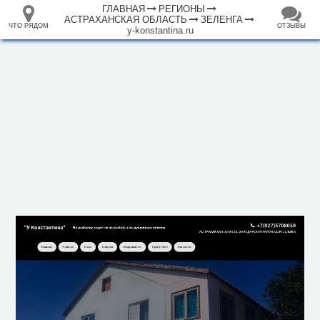
ГЛАВНАЯ
РЕГИОНЫ
АСТРАХАНСКАЯ ОБЛАСТЬ
ЗЕЛЕНГА
ЧТО РЯДОМ
ОТЗЫВЫ
y-konstantina.ru
⤢
ЧТО
+
33.105265
68.973718
РЯДОМ
База отдыха "У Константина"
–
Инфраструктура
Банк (1)
Водонапорная башня (1)
Гостевой дом (1)
Гостиница (1)
Магазин (2)
Место для рыбалки (1)
Церковь (1)
Исторические объекты
Природные объекты
500 м