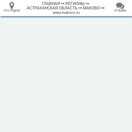
ГЛАВНАЯ
РЕГИОНЫ
АСТРАХАНСКАЯ ОБЛАСТЬ
МАКОВО
ЧТО РЯДОМ
ОТЗЫВЫ
www.makovo.ru
⤢
+
33.105265
68.973718
База отдыха Маково
–
Инфраструктура
Исторические объекты
Природные объекты
1000 м