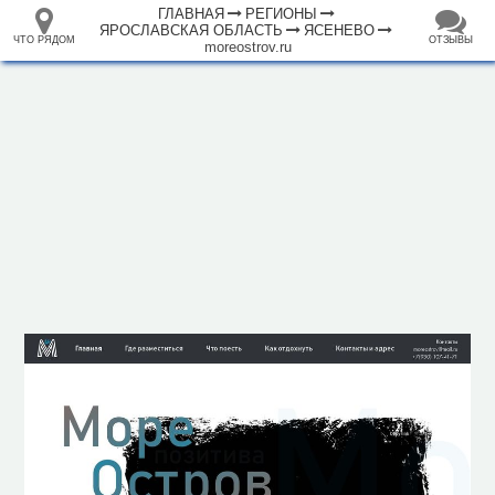
ГЛАВНАЯ
РЕГИОНЫ
ЯРОСЛАВСКАЯ ОБЛАСТЬ
ЯСЕНЕВО
ЧТО РЯДОМ
ОТЗЫВЫ
moreostrov.ru
⤢
ЧТО
+
33.105265
68.973718
РЯДОМ
База отдыха "МореОстров"
–
Инфраструктура
Автозаправочная станция (1)
Автопарковка (1)
Гостиница (1)
Парк развлечений (1)
Парк, сквер (1)
Ресторан (2)
Исторические объекты
Природные объекты
500 м