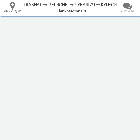
ГЛАВНАЯ
РЕГИОНЫ
ЧУВАШИЯ
КУГЕСИ
lenkost-trans.ru
ЧТО РЯДОМ
ОТЗЫВЫ
⤢
ЧТО
+
33.105265
68.973718
РЯДОМ
Гостиница "Ленкост"
–
Инфраструктура
Автозаправочная станция (5)
Автомобильная зарядная станция (1)
Автомойка (1)
Автопарковка (31)
Аптека (4)
Банк (2)
Банкомат (1)
Бар (1)
Библиотека (1)
Больница (3)
Водонапорная башня (8)
Гостиница (2)
500 м
Кафе (10)
Колодец (1)