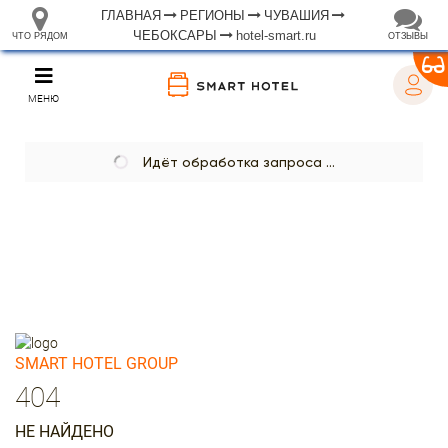
ГЛАВНАЯ
РЕГИОНЫ
ЧУВАШИЯ
ЧЕБОКСАРЫ
hotel-smart.ru
ЧТО РЯДОМ
ОТЗЫВЫ
⤢
ЧТО
+
33.105265
68.973718
РЯДОМ
Отель "Kdo Чебоксары"
–
Инфраструктура
Автозаправочная станция (52)
Автомобильная зарядная станция (18)
Автомойка (33)
Автопарковка (679)
Автопрокат (2)
Аппартаменты (1)
Аптека (146)
Банк (49)
Банкомат (73)
Бар (24)
Библиотека (30)
Больница (27)
2 км
Ветеринар (10)
Водонапорная башня (45)