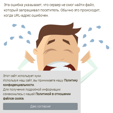
Гостевой дом (2)
Гостиница (31)
Вокзал, станция (1)
Зоопарк (1)
Кафе (206)
Кинотеатр (3)
Колодец (16)
Магазин (2201)
Место для костра (1)
Место для пикника (16)
Мечеть (1)
Музей (24)
Ночной клуб (10)
Паб (6)
Парк, сквер (32)
Платёжный терминал (4)
Поликлиника (20)
Полицейский участок (43)
Почта (45)
Пристань для яхт и катеров (1)
Ресторан (37)
Рынок, базар (5)
Смотровая площадка (7)