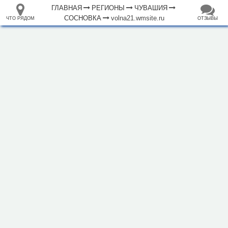
ГЛАВНАЯ
РЕГИОНЫ
ЧУВАШИЯ
СОСНОВКА
volna21.wmsite.ru
ЧТО РЯДОМ
ОТЗЫВЫ
⤢
ЧТО
+
33.105265
68.973718
РЯДОМ
База отдыха "Волна"
–
Инфраструктура
Автозаправочная станция (39)
Автомобильная зарядная станция (13)
Автопарковка (526)
Аптека (97)
Банкомат (67)
Бар (22)
Библиотека (18)
Больница (13)
Водонапорная башня (13)
Гостиница (20)
Кафе (162)
Колодец (5)
5 км
Магазин (1594)
Место для костра (1)