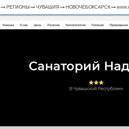
РЕГИОНЫ
ЧУВАШИЯ
НОВОЧЕБОКСАРСК
www.n
×
ЧТО
⤢
РЯДОМ