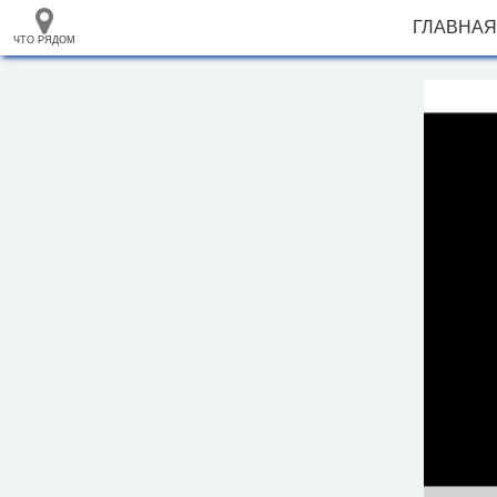
ГЛАВНАЯ
ЧТО РЯДОМ
33.105265
+
68.973718
–
Санаторий "Надежда"
Инфраструктура
Автозаправочная станция (14)
Автомобильная зарядная станция (1)
Автомойка (8)
Автопарковка (137)
Аптека (26)
Банк (14)
Банкомат (25)
Бар (11)
Библиотека (9)
Больница (3)
Ветеринар (2)
Водонапорная башня (4)
Гостиница (4)
1000 м
Кафе (26)