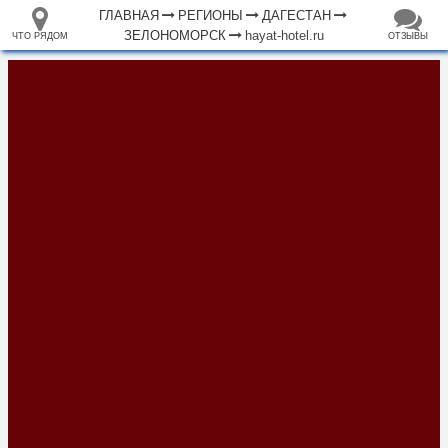
ГЛАВНАЯ
РЕГИОНЫ
ДАГЕСТАН
ЗЕЛОНОМОРСК
hayat-hotel.ru
ЧТО РЯДОМ
ОТЗЫВЫ
⤢
ЧТО
+
33.105265
68.973718
РЯДОМ
База отдыха "Хайят"
–
Инфраструктура
Гостиница (1)
Магазин (5)
Исторические объекты
Природные объекты
500 м