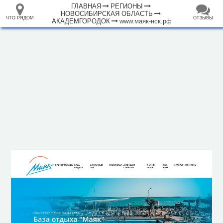
ГЛАВНАЯ
РЕГИОНЫ
НОВОСИБИРСКАЯ ОБЛАСТЬ
ЧТО РЯДОМ
ОТЗЫВЫ
АКАДЕМГОРОДОК
www.маяк-нск.рф
⤢
ЧТО
+
33.105265
68.973718
РЯДОМ
Гостиница "Маяк"
–
Инфраструктура
Автозаправочная станция (6)
Автомойка (15)
Автопарковка (465)
Аптека (39)
Банк (19)
Банкомат (45)
Бар (7)
Библиотека (5)
Больница (10)
Ветеринар (6)
Водонапорная башня (1)
Гостевой дом (1)
1000 м
Гостиница (2)
Кафе (57)