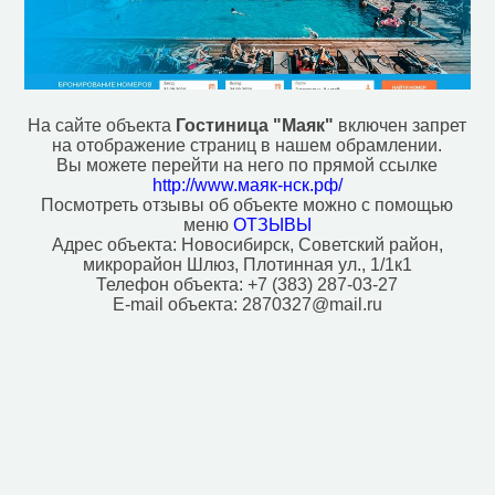
Кемпинг (1)
Кинотеатр (1)
Колодец (2)
Магазин (511)
Место для костра (6)
Место для пикника (2)
На сайте объекта
Гостиница "Маяк"
включен запрет
Музей (5)
на отображение страниц в нашем обрамлении.
Ночной клуб (1)
Вы можете перейти на него по прямой ссылке
Паб (2)
http://www.маяк-нск.рф/
Парк, сквер (13)
Посмотреть отзывы об объекте можно с помощью
меню
ОТЗЫВЫ
Плавательный бассейн (7)
Адрес объекта:
Новосибирск, Советский район,
Поликлиника (10)
микрорайон Шлюз, Плотинная ул., 1/1к1
Полицейский участок (5)
Телефон объекта:
+7 (383) 287-03-27
Почта (10)
E-mail объекта:
2870327@mail.ru
Пристань для яхт и катеров (3)
Ресторан (22)
Рынок, базар (2)
Смотровая площадка (1)
Спортивный центр (12)
Стадион (2)
Стоматолог (18)
Стоянка такси (2)
Театр (4)