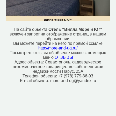
Фонтан (1)
Эстрада (1)
Автозаправочная станция (1)
Автомойка (2)
Аппартаменты (1)
Аптека (6)
На сайте объекта
Отель "Вилла Море и Юг"
Банк (3)
включен запрет на отображение страниц в нашем
Банкомат (5)
обрамлении.
Библиотека (2)
Вы можете перейти на него по прямой ссылке
Больница (5)
http://more-and-ug.ru/
Посмотреть отзывы об объекте можно с помощью
Ветеринар (1)
меню
ОТЗЫВЫ
Колодец (1)
Адрес объекта:
Севастополь, садоводческое
Платёжный терминал (2)
некоммерческое товарищество собственников
Поликлиника (1)
недвижимости Парус, 25А
Почта (3)
Телефон объекта:
+7 (978) 779-36-93
Рынок, базар (2)
E-mail объекта:
more-and-ug@yandex.ru
Стоматолог (2)
Хостел (1)
Церковь (2)
Исторические объекты
Памятник (5)