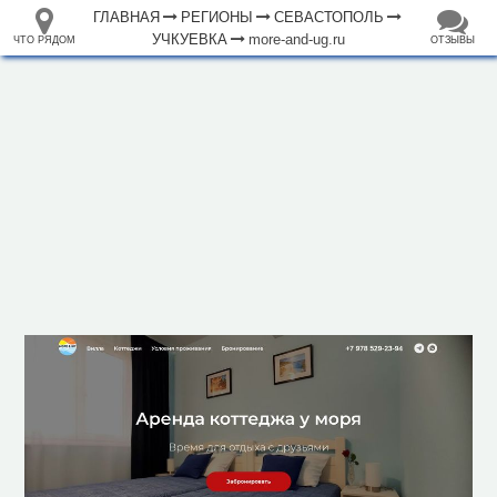
ГЛАВНАЯ
РЕГИОНЫ
СЕВАСТОПОЛЬ
УЧКУЕВКА
more-and-ug.ru
ЧТО РЯДОМ
ОТЗЫВЫ
⤢
ЧТО
+
33.105265
68.973718
РЯДОМ
Отель "Вилла Море и Юг"
–
Инфраструктура
Автопарковка (11)
Бар (5)
Гостевой дом (6)
Гостиница (11)
Кафе (8)
Магазин (60)
Обслуживаемый пляж (2)
Парк, сквер (2)
Плавательный бассейн (4)
Ресторан (2)
Смотровая площадка (2)
Стадион (1)
500 м
Театр (1)
Фастфуд (4)