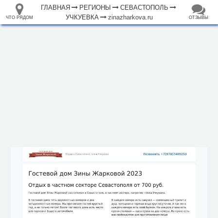
ГЛАВНАЯ
РЕГИОНЫ
СЕВАСТОПОЛЬ
УЧКУЕВКА
zinazharkova.ru
ЧТО РЯДОМ
ОТЗЫВЫ
⤢
ЧТО
+
33.105265
68.973718
РЯДОМ
Гостевой дом Зины Жарковой
–
Инфраструктура
Автопарковка (11)
Бар (5)
Гостевой дом (6)
Гостиница (11)
Кафе (8)
Магазин (60)
Обслуживаемый пляж (2)
Парк, сквер (2)
Плавательный бассейн (4)
Ресторан (2)
Смотровая площадка (2)
Стадион (1)
500 м
Театр (1)
Фастфуд (4)