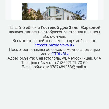
Фонтан (1)
Эстрада (1)
Автозаправочная станция (1)
Автомойка (2)
Аппартаменты (1)
Аптека (6)
На сайте объекта
Гостевой дом Зины Жарковой
Банк (3)
включен запрет на отображение страниц в нашем
Банкомат (5)
обрамлении.
Библиотека (2)
Вы можете перейти на него по прямой ссылке
Больница (5)
https://zinazharkova.ru/
Посмотреть отзывы об объекте можно с помощью
Ветеринар (1)
меню
ОТЗЫВЫ
Колодец (1)
Адрес объекта:
Севастополь, ул. Челюскинцев, 64А
Платёжный терминал (2)
Телефон объекта:
+7 (8692) 71-70-69
Поликлиника (1)
E-mail объекта:
9787489253@mail.ru
Почта (3)
Рынок, базар (2)
Стоматолог (2)
Хостел (1)
Церковь (2)
Исторические объекты
Памятник (5)