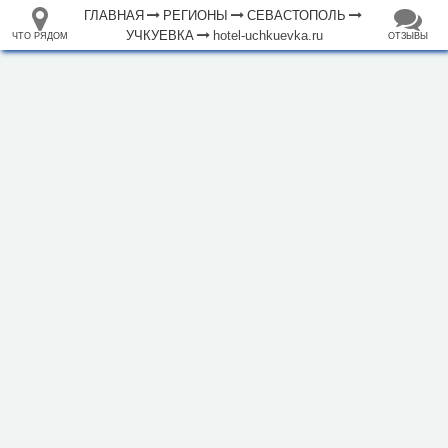
ГЛАВНАЯ
РЕГИОНЫ
СЕВАСТОПОЛЬ
УЧКУЕВКА
hotel-uchkuevka.ru
ЧТО РЯДОМ
ОТЗЫВЫ
⤢
ЧТО
+
33.105265
68.973718
РЯДОМ
Гостевой дом "Лев"
–
Инфраструктура
Автопарковка (11)
Бар (5)
Гостевой дом (6)
Гостиница (11)
Кафе (8)
Магазин (60)
Обслуживаемый пляж (2)
Парк, сквер (2)
Плавательный бассейн (4)
Ресторан (2)
Смотровая площадка (2)
Стадион (1)
500 м
Театр (1)
Фастфуд (4)