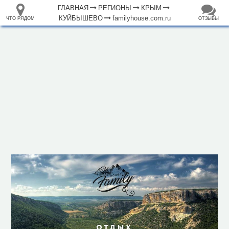
ГЛАВНАЯ
РЕГИОНЫ
КРЫМ
КУЙБЫШЕВО
familyhouse.com.ru
ЧТО РЯДОМ
ОТЗЫВЫ
⤢
ЧТО
+
33.105265
68.973718
РЯДОМ
Гостевой дом "Family House"
–
Инфраструктура
Автомойка (1)
Автопарковка (2)
Автостанция, автовокзал (1)
Аптека (1)
Банкомат (1)
Больница (1)
Горный приют (1)
Вокзал, станция (1)
Заповедник (1)
Кафе (1)
Магазин (8)
Парк развлечений (1)
500 м
Парк, сквер (1)
Почта (1)