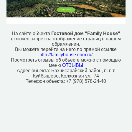
Смотровая площадка (5)
Исторические объекты
Военный форт (1)
Памятник (4)
Придорожный крест (1)
На сайте объекта
Гостевой дом "Family House"
включен запрет на отображение страниц в нашем
Природные объекты
обрамлении.
Вершина горы, холма (4)
Вы можете перейти на него по прямой ссылке
Вход в пещеру (5)
http://familyhouse.com.ru/
Источник (6)
Посмотреть отзывы об объекте можно с помощью
меню
ОТЗЫВЫ
Адрес объекта:
Бахчисарайский район, п. г. т.
Куйбышево, Колхозная ул., 74
Телефон объекта:
+7 (978) 578-24-40