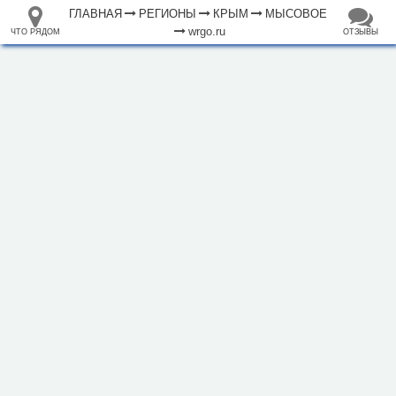
ГЛАВНАЯ
РЕГИОНЫ
КРЫМ
МЫСОВОЕ
wrgo.ru
ЧТО РЯДОМ
ОТЗЫВЫ
⤢
ЧТО
+
33.105265
68.973718
РЯДОМ
Отель "Белый кролик"
–
Инфраструктура
Автопарковка (2)
Библиотека (2)
Гостиница (2)
Кафе (7)
Магазин (1)
Почта (1)
Рынок, базар (1)
Исторические объекты
Природные объекты
Утёс (2)
500 м
Пляж (4)