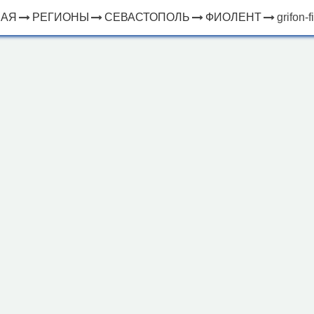
НАЯ
РЕГИОНЫ
СЕВАСТОПОЛЬ
ФИОЛЕНТ
grifon-f
×
ЧТО
⤢
РЯДОМ