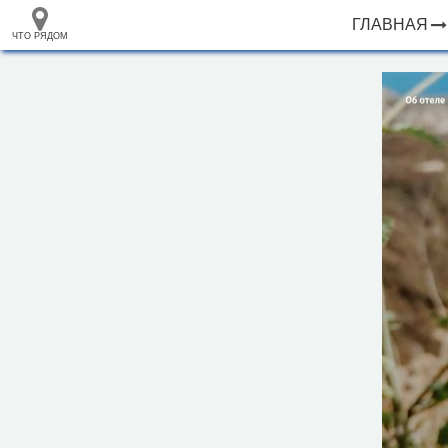
ГЛАВНАЯ
ЧТО РЯДОМ
33.105265
+
68.973718
–
Гостевой дом Астра
Инфраструктура
Смотровая площадка (1)
Исторические объекты
Природные объекты
Риф, скала (1)
1000 м