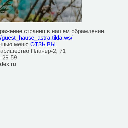
бражение страниц в нашем обрамлении.
//guest_hause_astra.tilda.ws/
мощью меню
ОТЗЫВЫ
варищество Планер-2, 71
8-29-59
dex.ru