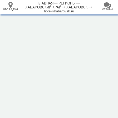
ГЛАВНАЯ
РЕГИОНЫ
ХАБАРОВСКИЙ КРАЙ
ХАБАРОВСК
ЧТО РЯДОМ
ОТЗЫВЫ
hotel-khabarovsk.ru
⤢
ЧТО
+
33.105265
68.973718
РЯДОМ
Отель "Гостиница Хабаровск"
–
Инфраструктура
Автозаправочная станция (45)
Автомобильная зарядная станция (5)
Автомойка (20)
Автопарковка (601)
Автопрокат (3)
Автостанция, автовокзал (3)
Аппартаменты (1)
Аптека (85)
Аэропорт, аэродром (3)
Банк (63)
Банкомат (39)
Бар (15)
2 км
Библиотека (6)
Больница (5)