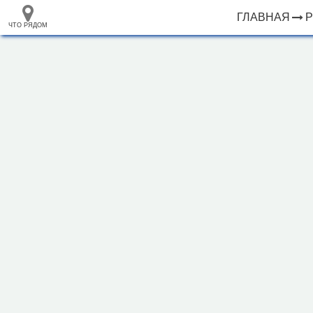
ГЛАВНАЯ
ЧТО РЯДОМ
33.105265
+
68.973718
–
Отель "Sopka"
Инфраструктура
Автозаправочная станция (45)
Автомобильная зарядная станция (5)
Автомойка (20)
Автопарковка (601)
Автопрокат (3)
Автостанция, автовокзал (3)
Аппартаменты (1)
Аптека (85)
Аэропорт, аэродром (3)
Банк (63)
Банкомат (39)
Бар (15)
Библиотека (6)
2 км
Больница (5)