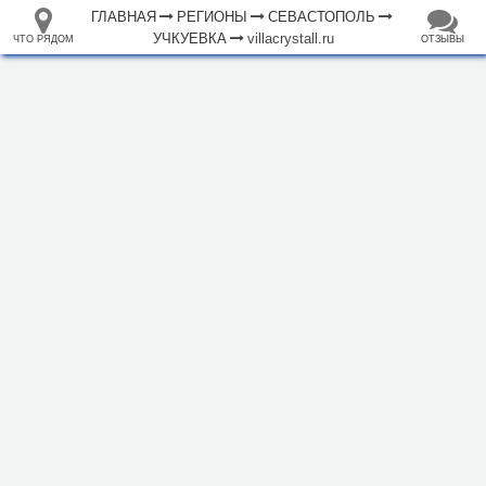
ГЛАВНАЯ
РЕГИОНЫ
СЕВАСТОПОЛЬ
УЧКУЕВКА
villacrystall.ru
ЧТО РЯДОМ
ОТЗЫВЫ
⤢
ЧТО
+
33.105265
68.973718
РЯДОМ
Отель "Вилла Кристалл"
–
Инфраструктура
Автопарковка (11)
Бар (5)
Гостевой дом (6)
Гостиница (11)
Кафе (8)
Магазин (60)
Обслуживаемый пляж (2)
Парк, сквер (2)
Плавательный бассейн (4)
Ресторан (2)
Смотровая площадка (2)
Стадион (1)
500 м
Театр (1)
Фастфуд (4)