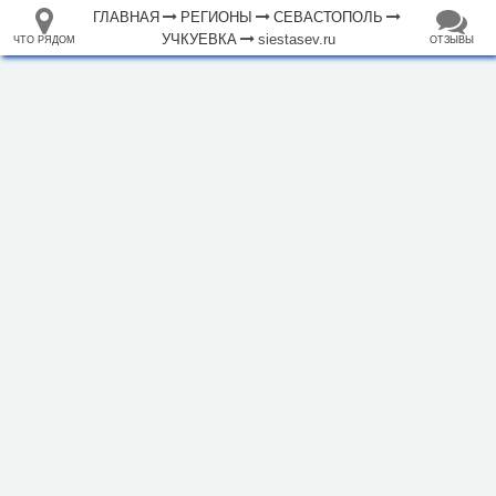
ГЛАВНАЯ
РЕГИОНЫ
СЕВАСТОПОЛЬ
УЧКУЕВКА
siestasev.ru
ЧТО РЯДОМ
ОТЗЫВЫ
⤢
+
33.105265
68.973718
Отель "Siesta"
–
Инфраструктура
Исторические объекты
Природные объекты
500 м