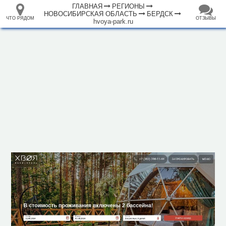
ГЛАВНАЯ
РЕГИОНЫ
НОВОСИБИРСКАЯ ОБЛАСТЬ
БЕРДСК
ЧТО РЯДОМ
ОТЗЫВЫ
hvoya-park.ru
⤢
ЧТО
+
33.105265
68.973718
РЯДОМ
Отель "Парк-отель Хвоя"
–
Инфраструктура
Автомойка (4)
Автопарковка (302)
Аптека (37)
Банк (17)
Банкомат (46)
Бар (2)
Библиотека (4)
Больница (12)
Гостиница (2)
Вокзал, станция (2)
Заповедник (2)
Кафе (11)
2 км
Кемпинг (1)
Магазин (194)