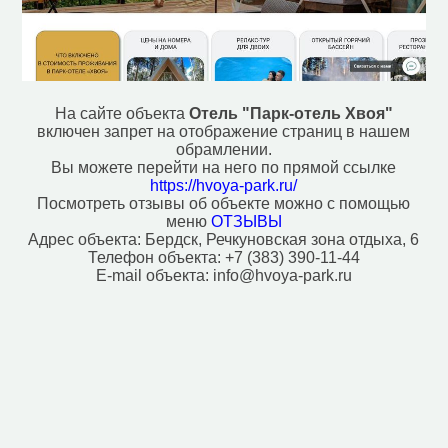
Паб (7)
Парк, сквер (17)
Плавательный бассейн (7)
Поликлиника (1)
Полицейский участок (4)
Почта (9)
На сайте объекта
Отель "Парк-отель Хвоя"
Пристань для яхт и катеров (3)
включен запрет на отображение страниц в нашем
Ресторан (2)
обрамлении.
Рынок, базар (1)
Вы можете перейти на него по прямой ссылке
Спортивный центр (8)
https://hvoya-park.ru/
Посмотреть отзывы об объекте можно с помощью
Стадион (5)
меню
ОТЗЫВЫ
Стоматолог (7)
Адрес объекта:
Бердск, Речкуновская зона отдыха, 6
Фастфуд (12)
Телефон объекта:
+7 (383) 390-11-44
Фонтан (1)
E-mail объекта:
info@hvoya-park.ru
Церковь (3)
Часовня (1)
Аэропорт, аэродром (1)
Ветеринар (1)
Музей (1)
Стоянка такси (4)
Исторические объекты
Памятник (52)