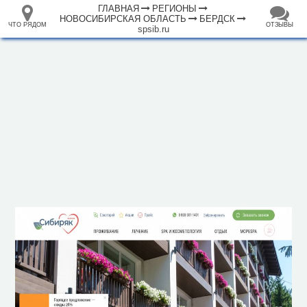
ГЛАВНАЯ
РЕГИОНЫ
НОВОСИБИРСКАЯ ОБЛАСТЬ
БЕРДСК
ЧТО РЯДОМ
ОТЗЫВЫ
spsib.ru
⤢
ЧТО
+
33.105265
68.973718
РЯДОМ
Санаторий "Сибиряк"
–
Инфраструктура
Автомойка (4)
Автопарковка (302)
Аптека (37)
Банк (17)
Банкомат (46)
Бар (2)
Библиотека (4)
Больница (12)
Гостиница (2)
Вокзал, станция (2)
Заповедник (2)
Кафе (11)
2 км
Кемпинг (1)
Магазин (194)