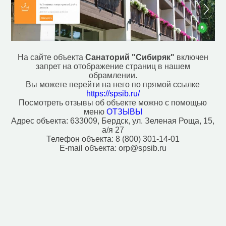
Паб (7)
Парк, сквер (17)
Плавательный бассейн (7)
Поликлиника (1)
Полицейский участок (4)
Почта (9)
На сайте объекта
Санаторий "Сибиряк"
включен
Пристань для яхт и катеров (3)
запрет на отображение страниц в нашем
Ресторан (2)
обрамлении.
Рынок, базар (1)
Вы можете перейти на него по прямой ссылке
Спортивный центр (8)
https://spsib.ru/
Посмотреть отзывы об объекте можно с помощью
Стадион (5)
меню
ОТЗЫВЫ
Стоматолог (7)
Адрес объекта:
633009, Бердск, ул. Зеленая Роща, 15,
Фастфуд (12)
а/я 27
Фонтан (1)
Телефон объекта:
8 (800) 301-14-01
Церковь (3)
E-mail объекта:
orp@spsib.ru
Часовня (1)
Аэропорт, аэродром (1)
Ветеринар (1)
Музей (1)
Стоянка такси (4)
Исторические объекты
Памятник (52)