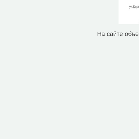
Ветеринар (40)
Водонапорная башня (6)
Вход в метро (65)
Гостевой дом (2)
Гостиница (48)
Действующий монастырь (1)
На сайте объ
Вокзал, станция (3)
Зоопарк (2)
Кафе (347)
Кинотеатр (11)
Колодец (6)
Ледовый каток (11)
Магазин (5042)
Место для костра (1)
Место для пикника (19)
Мечеть (2)
Мотель (3)
Музей (20)
Ночной клуб (6)
Паб (43)
Исторические объекты
Историческое здание (4)