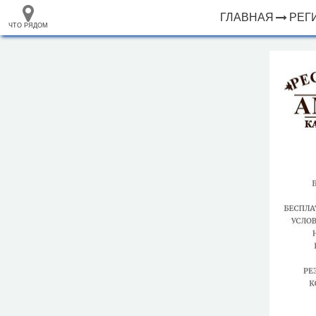
ГЛАВНАЯ
РЕГ
ЧТО РЯДОМ
33.105265
+
68.973718
–
Ресторан "Амир"
Инфраструктура
Автозаправочная станция (80)
Автомобильная зарядная станция (6)
Автомойка (66)
Автопарковка (2687)
Автопрокат (15)
Аквапарк (2)
Аппартаменты (11)
Аптека (412)
Аэропорт, аэродром (2)
Банк (170)
Банкомат (189)
Бар (60)
Библиотека (25)
2 км
Больница (56)