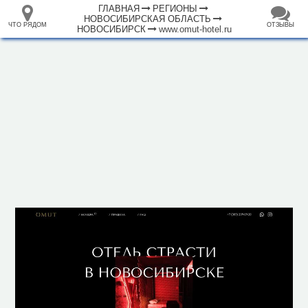
ГЛАВНАЯ
РЕГИОНЫ
НОВОСИБИРСКАЯ ОБЛАСТЬ
ЧТО РЯДОМ
ОТЗЫВЫ
НОВОСИБИРСК
www.omut-hotel.ru
⤢
ЧТО
+
33.105265
68.973718
РЯДОМ
Отель "Омут"
–
Инфраструктура
Автозаправочная станция (89)
Автомобильная зарядная станция (9)
Автомойка (67)
Автопарковка (2769)
Автопрокат (15)
Аквапарк (2)
Аппартаменты (11)
Аптека (416)
Аэропорт, аэродром (2)
Банк (171)
Банкомат (197)
Бар (73)
2 км
Библиотека (26)
Больница (57)