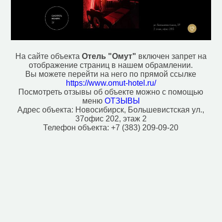
Ветеринар (40)
Водонапорная башня (6)
Вход в метро (65)
Гостевой дом (2)
Гостиница (49)
Действующий монастырь (1)
На сайте объекта
Отель "Омут"
включен запрет на
Вокзал, станция (3)
отображение страниц в нашем обрамлении.
Зоопарк (2)
Вы можете перейти на него по прямой ссылке
Кафе (362)
https://www.omut-hotel.ru/
Кинотеатр (11)
Посмотреть отзывы об объекте можно с помощью
меню
ОТЗЫВЫ
Колодец (6)
Адрес объекта:
Новосибирск, Большевистская ул.,
Ледовый каток (11)
37офис 202, этаж 2
Магазин (5162)
Телефон объекта:
+7 (383) 209-09-20
Место для костра (1)
Место для пикника (19)
Мечеть (2)
Мотель (3)
Музей (20)
Ночной клуб (7)
Паб (44)
Парк развлечений (7)
Парк, сквер (93)
Плавательный бассейн (3)