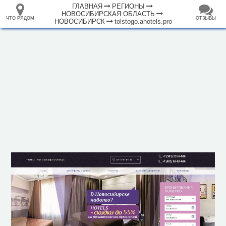
ГЛАВНАЯ
РЕГИОНЫ
НОВОСИБИРСКАЯ ОБЛАСТЬ
ЧТО РЯДОМ
ОТЗЫВЫ
НОВОСИБИРСК
tolstogo.ahotels.pro
⤢
+
33.105265
68.973718
Отель "Ahotels design style на
–
Толстого"
Инфраструктура
Исторические объекты
Природные объекты
2 км