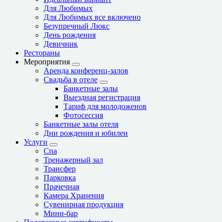
Больница (57)
Ветеринар (40)
Водонапорная башня (6)
Вход в метро (65)
Гостевой дом (2)
Гостиница (49)
Действующий монастырь (1)
Вокзал, станция (3)
Зоопарк (2)
Кафе (362)
Кинотеатр (11)
Колодец (6)
Ледовый каток (11)
Магазин (5162)
Место для костра (1)
Место для пикника (19)
Мечеть (2)
Мотель (3)
Музей (20)
Ночной клуб (7)
Паб (44)
Парк развлечений (7)
Парк, сквер (93)