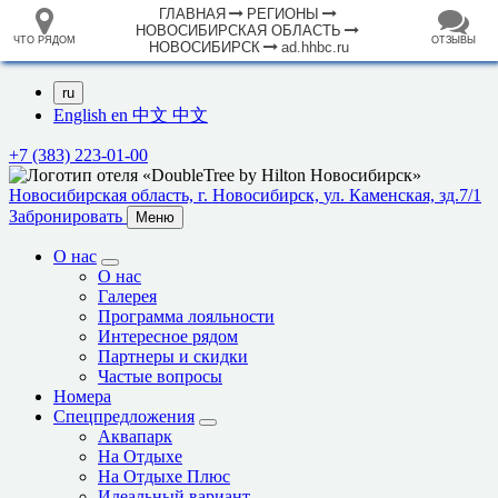
ГЛАВНАЯ
РЕГИОНЫ
НОВОСИБИРСКАЯ ОБЛАСТЬ
ЧТО РЯДОМ
ОТЗЫВЫ
НОВОСИБИРСК
ad.hhbc.ru
⤢
ЧТО
+
33.105265
68.973718
РЯДОМ
Гостиница "DoubleTree by Hilton Hotel
–
Novosibirsk"
Инфраструктура
Автозаправочная станция (89)
Автомобильная зарядная станция (9)
Автомойка (67)
Автопарковка (2769)
Автопрокат (15)
Аквапарк (2)
Аппартаменты (11)
Аптека (416)
Аэропорт, аэродром (2)
Банк (171)
Банкомат (197)
2 км
Бар (73)
Библиотека (26)