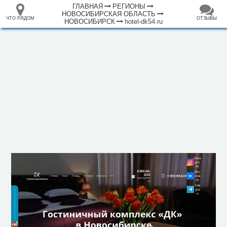
ГЛАВНАЯ
РЕГИОНЫ
НОВОСИБИРСКАЯ ОБЛАСТЬ
ЧТО РЯДОМ
ОТЗЫВЫ
НОВОСИБИРСК
hotel-dk54.ru
⤢
ЧТО
+
33.105265
68.973718
РЯДОМ
База отдыха "ДК"
–
Инфраструктура
Автозаправочная станция (89)
Автомобильная зарядная станция (9)
Автомойка (67)
Автопарковка (2769)
Автопрокат (15)
Аквапарк (2)
Аппартаменты (11)
Аптека (416)
Аэропорт, аэродром (2)
Банк (171)
Банкомат (197)
Бар (73)
2 км
Библиотека (26)
Больница (57)