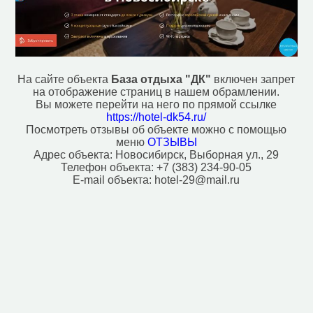
Ветеринар (40)
Водонапорная башня (6)
Вход в метро (65)
Гостевой дом (2)
Гостиница (49)
Действующий монастырь (1)
На сайте объекта
База отдыха "ДК"
включен запрет
Вокзал, станция (3)
на отображение страниц в нашем обрамлении.
Зоопарк (2)
Вы можете перейти на него по прямой ссылке
Кафе (362)
https://hotel-dk54.ru/
Кинотеатр (11)
Посмотреть отзывы об объекте можно с помощью
меню
ОТЗЫВЫ
Колодец (6)
Адрес объекта:
Новосибирск, Выборная ул., 29
Ледовый каток (11)
Телефон объекта:
+7 (383) 234-90-05
Магазин (5162)
E-mail объекта:
hotel-29@mail.ru
Место для костра (1)
Место для пикника (19)
Мечеть (2)
Мотель (3)
Музей (20)
Ночной клуб (7)
Паб (44)
Парк развлечений (7)
Парк, сквер (93)
Плавательный бассейн (3)