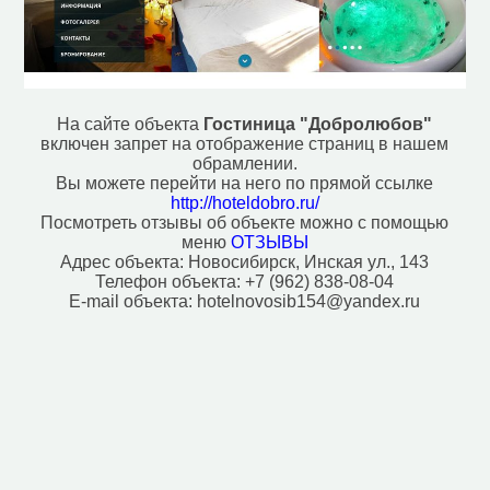
Ветеринар (40)
Водонапорная башня (6)
Вход в метро (65)
Гостевой дом (2)
Гостиница (49)
Действующий монастырь (1)
На сайте объекта
Гостиница "Добролюбов"
Вокзал, станция (3)
включен запрет на отображение страниц в нашем
Зоопарк (2)
обрамлении.
Кафе (362)
Вы можете перейти на него по прямой ссылке
Кинотеатр (11)
http://hoteldobro.ru/
Посмотреть отзывы об объекте можно с помощью
Колодец (6)
меню
ОТЗЫВЫ
Ледовый каток (11)
Адрес объекта:
Новосибирск, Инская ул., 143
Магазин (5162)
Телефон объекта:
+7 (962) 838-08-04
Место для костра (1)
E-mail объекта:
hotelnovosib154@yandex.ru
Место для пикника (19)
Мечеть (2)
Мотель (3)
Музей (20)
Ночной клуб (7)
Паб (44)
Парк развлечений (7)
Парк, сквер (93)
Плавательный бассейн (3)