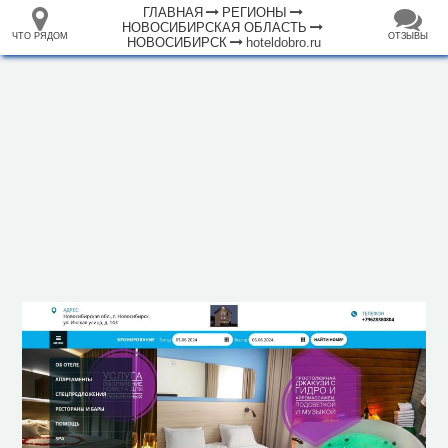
ГЛАВНАЯ
РЕГИОНЫ
НОВОСИБИРСКАЯ ОБЛАСТЬ
ЧТО РЯДОМ
ОТЗЫВЫ
НОВОСИБИРСК
hoteldobro.ru
⤢
ЧТО
+
33.105265
68.973718
РЯДОМ
Гостиница "Добролюбов"
–
Инфраструктура
Автозаправочная станция (89)
Автомобильная зарядная станция (9)
Автомойка (67)
Автопарковка (2769)
Автопрокат (15)
Аквапарк (2)
Аппартаменты (11)
Аптека (416)
Аэропорт, аэродром (2)
Банк (171)
Банкомат (197)
Бар (73)
2 км
Библиотека (26)
Больница (57)