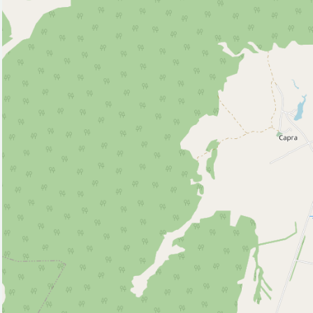
Ветеринар (1)
Водонапорная башня (6)
Гостиница (1)
Ледовый каток (1)
Магазин (6)
Парк, сквер (1)
Полицейский участок (1)
Рынок, базар (1)
Стадион (1)
Церковь (2)
Эстрада (1)
Исторические объекты
Памятник (13)
Природные объекты
Источник (1)
Пляж (1)