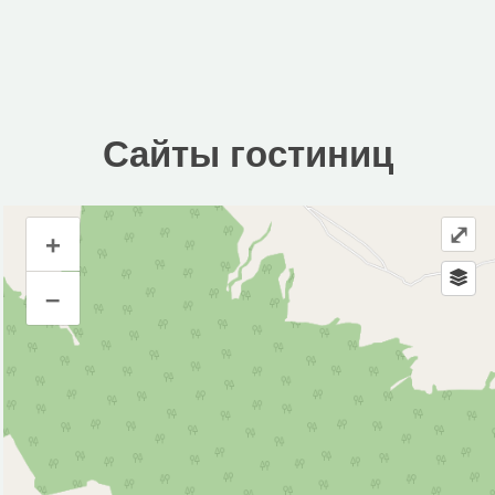
Сайты гостиниц
⤢
+
Сайты гостиниц
–
Инфраструктура
Автозаправочная станция (4)
Автопарковка (17)
Аптека (1)
Банк (2)
Банкомат (1)
Библиотека (1)
Больница (1)