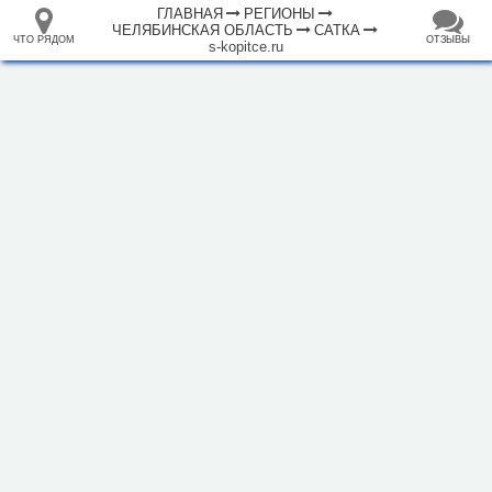
ГЛАВНАЯ
РЕГИОНЫ
ЧЕЛЯБИНСКАЯ ОБЛАСТЬ
САТКА
ЧТО РЯДОМ
ОТЗЫВЫ
s-kopitce.ru
⤢
ЧТО
+
33.105265
68.973718
РЯДОМ
Гостиница "Серебряное копытце"
–
Инфраструктура
Автозаправочная станция (3)
Автопарковка (23)
Аптека (5)
Банк (9)
Банкомат (7)
Бар (1)
Библиотека (2)
Больница (7)
Гостиница (4)
Кафе (3)
Кинотеатр (1)
Колодец (1)
1000 м
Ледовый каток (4)
Магазин (71)